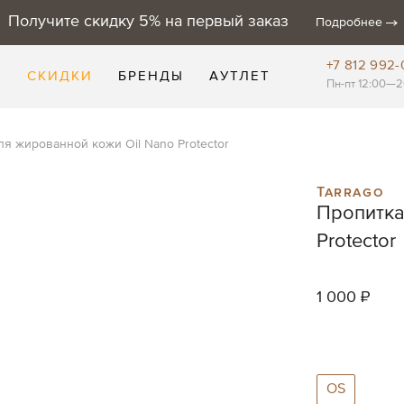
Получите скидку 5% на первый заказ
Подробнее
+7 812 992-
Е
СКИДКИ
БРЕНДЫ
АУТЛЕТ
Пн-пт 12:00—2
ля жированной кожи Oil Nano Protector
Tarrago
Пропитка
Protector
1 000 ₽
OS