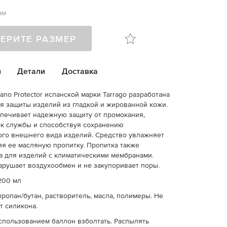
ам
ЕРИТЕ РАЗМЕР
и
Детали
Доставка
ano Protector испанской марки Tarrago разработана
я защиты изделий из гладкой и жированной кожи.
печивает надежную защиту от промокания,
к службы и способствуя сохранению
го внешнего вида изделий. Средство увлажняет
яя ее масляную пропитку. Пропитка также
 для изделий с климатическими мембранами.
арушает воздухообмен и не закупоривает поры.
200 мл
пропан/бутан, растворитель, масла, полимеры. Не
т силикона.
спользованием баллон взболтать. Распылять