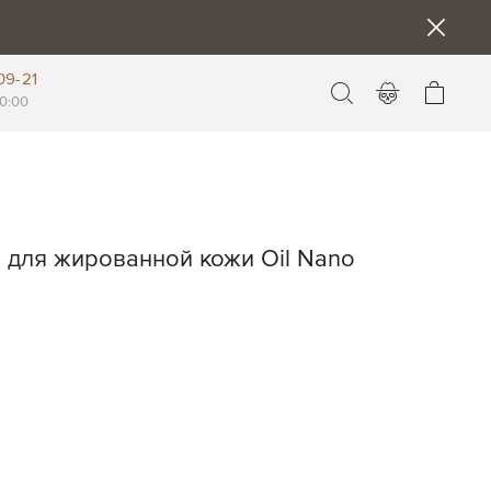
09-21
Моя к
0:00
 для жированной кожи Oil Nano