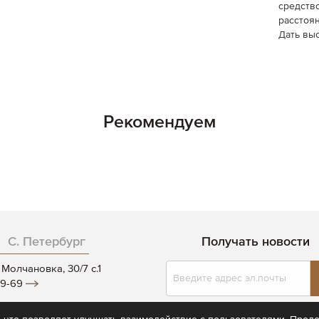
средств
расстоя
Дать выс
Рекомендуем
С. Петербург
Получать новости
Подписаться
Молчановка, 30/7 c.1
на
19-69
нашу
рассылку:
 - 20:00