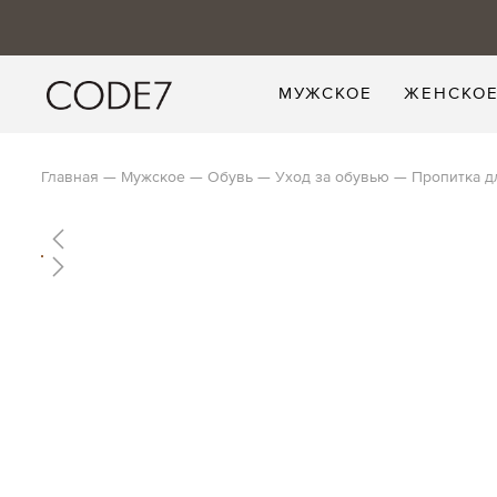
МУЖСКОЕ
ЖЕНСКО
Главная
Мужское
Обувь
Уход за обувью
Пропитка д
Skip
to
the
end
Skip
of
to
the
the
images
beginning
gallery
of
the
images
gallery