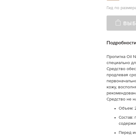
Гид по размер
ВЫБ
Подробност
Пропитка Oil N
специально дл
Средство обес
продлевая сро
первоначально
кожу, восполн
рекомендована
Средство не н
Объем: 
Состав: 
содержи
Перед и