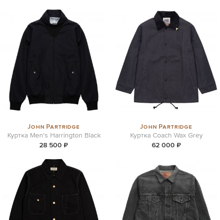
John Partridge
John Partridge
Куртка Men's Harrington Black
Куртка Coach Wax Grey
28 500 ₽
62 000 ₽