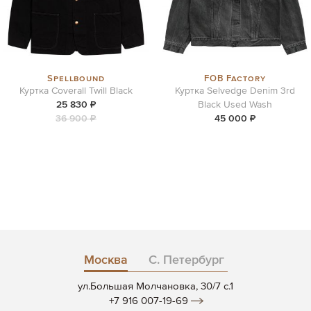
Spellbound
FOB Factory
Куртка Coverall Twill Black
Куртка Selvedge Denim 3rd
25 830 ₽
Black Used Wash
36 900 ₽
45 000 ₽
Москва
С. Петербург
ул.Большая Молчановка, 30/7 c.1
+7 916 007-19-69