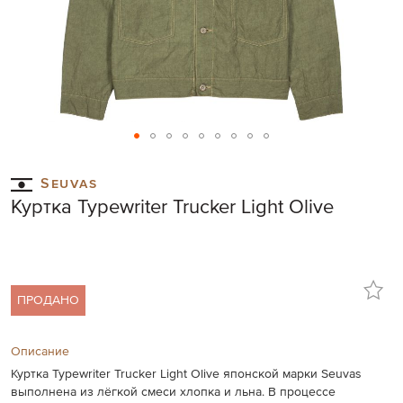
Skip
to
Seuvas
the
Куртка Typewriter Trucker Light Olive
beginning
of
the
images
gallery
ПРОДАНО
Описание
Куртка Typewriter Trucker Light Olive японской марки Seuvas
выполнена из лёгкой смеси хлопка и льна. В процессе