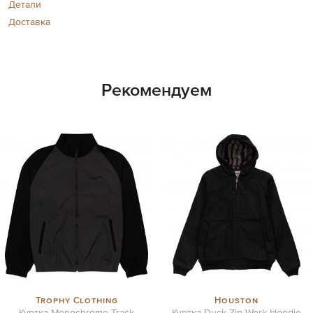
Детали
Доставка
Рекомендуем
Trophy Clothing
Houston
Куртка Monochrome Track
Куртка Duck Zip Work Hoodie