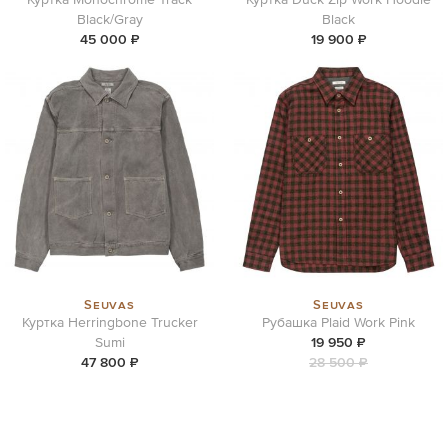
Black/Gray
Black
45 000 ₽
19 900 ₽
Seuvas
Seuvas
Куртка Herringbone Trucker
Рубашка Plaid Work Pink
Sumi
19 950 ₽
47 800 ₽
28 500 ₽