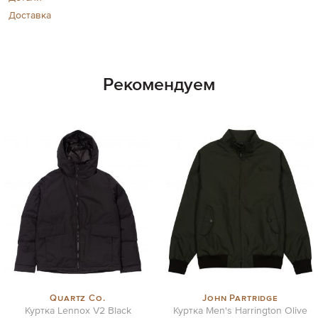
Доставка
Рекомендуем
Quartz Co.
John Partridge
Куртка Lennox V2 Black
Куртка Men's Harrington Olive