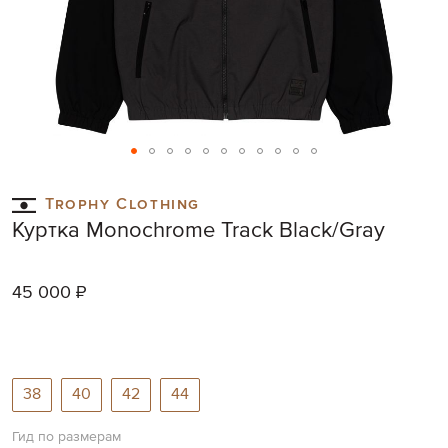
Skip
to
Trophy Clothing
the
Куртка Monochrome Track Black/Gray
beginning
of
the
45 000 ₽
images
gallery
38
40
42
44
Гид по размерам