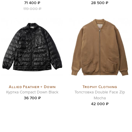
71 400 ₽
28 500 ₽
119 000 ₽
Allied Feather + Down
Trophy Clothing
Куртка Compact Down Black
Толстовка Double Face Zip
36 700 ₽
Mocha
42 000 ₽