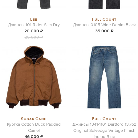
Lee
Full Count
Джинсы 101 Rider Slim Dry
Джинсы 0105 Wide Denim Black
20 000 ₽
35 000 ₽
25 000 ₽
Sugar Cane
Full Count
Куртка Cotton Duck Padded
Джинсы 1341-1101 Dartford 13.7oz
Camel
Original Selvedge Vintage Finish
46 000 ₽
Indigo Blue