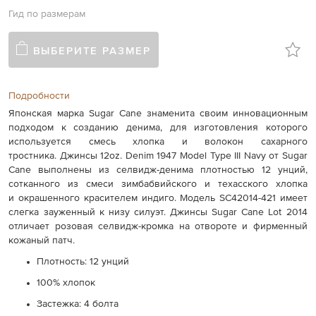
Гид по размерам
ВЫБЕРИТЕ РАЗМЕР
Подробности
Японская марка Sugar Cane знаменита своим инновационным
подходом к созданию денима, для изготовления которого
используется смесь хлопка и волокон сахарного
тростника. Джинсы 12oz. Denim 1947 Model Type III Navy от Sugar
Cane выполнены из селвидж-денима плотностью 12 унций,
сотканного из смеси
зимбабвийского и техасского хлопка
и
окрашенного красителем индиго. Модель SC42014-421 имеет
слегка зауженный к низу силуэт. Джинсы
Sugar Cane
Lot 2014
отличает розовая селвидж-кромка на отвороте и фирменный
кожаный патч.
Плотность: 12 унций
100% хлопок
Застежка: 4 болта