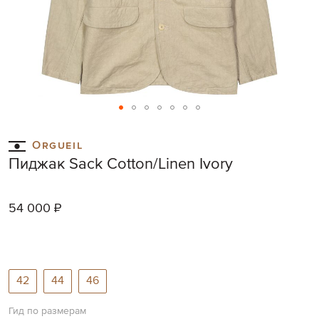
Skip
to
Orgueil
the
Пиджак Sack Cotton/Linen Ivory
beginning
of
the
54 000 ₽
images
gallery
42
44
46
Гид по размерам