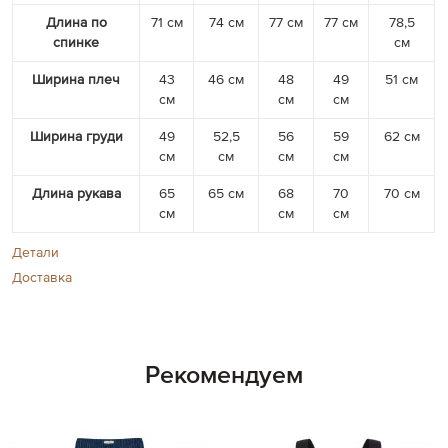
Длина по
71 см
74 см
77 см
77 см
78,5
спинке
см
Ширина плеч
43
46 см
48
49
51 см
см
см
см
Ширина груди
49
52,5
56
59
62 см
см
см
см
см
Длина рукава
65
65 см
68
70
70 см
см
см
см
Детали
Доставка
Рекомендуем