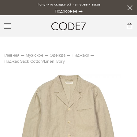
Получите скидку 5% на первый заказ
Подробнее
Мо
Главная
Мужское
Одежда
Пиджаки
Пиджак Sack Cotton/Linen Ivory
Skip
to
the
end
of
the
images
gallery