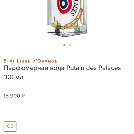
Skip
to
Etat Libre d’Orange
the
Парфюмерная вода Putain des Palaces
beginning
of
100 мл
the
images
gallery
15 900 ₽
OS