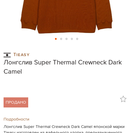
Skip
to
Tieasy
the
Лонгслив Super Thermal Crewneck Dark
beginning
of
Camel
the
images
gallery
ПРОДАНО
Подробности
Лонгслив Super Thermal Crewneck Dark Camel японской марки
Tieasy изготовлен из вафельного хлопка, предназначенного