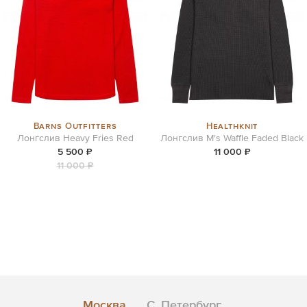
Barns Outfitters
Healthknit
Лонгслив Heavy Fries Red
Лонгслив M's Waffle Faded Black
5 500 ₽
11 000 ₽
11 000 ₽
Москва
С. Петербург