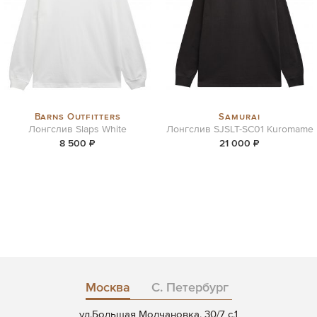
Barns Outfitters
Samurai
Лонгслив Slaps White
Лонгслив SJSLT-SC01 Kuromame
8 500 ₽
21 000 ₽
Москва
С. Петербург
ул.Большая Молчановка, 30/7 c.1