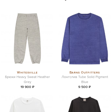
Whitesville
Barns Outfitters
Брюки Heavy Sweat Heather
Лонгслив Tube Solid Pigment
Grey
Blue
19 900 ₽
9 500 ₽