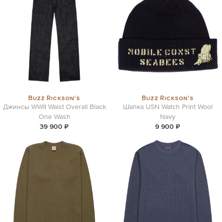
Buzz Rickson's
Buzz Rickson's
Джинсы WWII Waist Overall Black
Шапка USN Watch Print Wool
One Wash
Navy
39 900 ₽
9 900 ₽