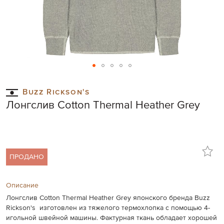
Skip
to
Buzz Rickson's
the
Лонгслив Cotton Thermal Heather Grey
beginning
of
the
images
gallery
ПРОДАНО
Описание
Лонгслив Cotton Thermal Heather Grey японского бренда Buzz
Rickson's изготовлен из тяжелого термохлопка с помощью 4-
игольной швейной машины. Фактурная ткань обладает хорошей