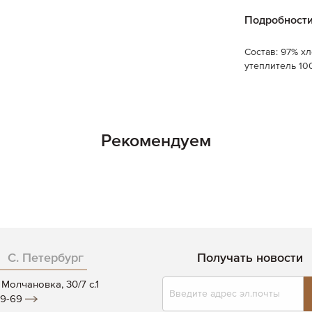
Подробност
Состав: 97% х
утеплитель 10
Рекомендуем
С. Петербург
Получать новости
Подписаться
Молчановка, 30/7 c.1
на
19-69
нашу