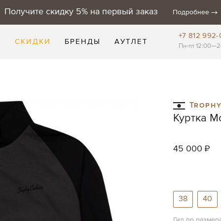
Получите скидку 5% на первый заказ
Подробнее
+7 812 992-
Е
СКИДКИ
БРЕНДЫ
АУТЛЕТ
Пн-пт 12:00—2
Trophy
Куртка M
45 000 ₽
38
40
Гид по размер