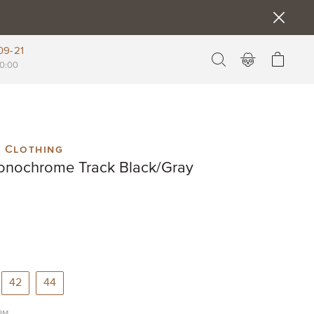
09-21
Моя к
0:00
 Clothing
onochrome Track Black/Gray
42
44
ам