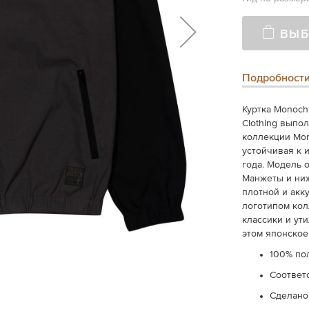
ВЫБ
Подробност
Куртка Monoch
Clothing выпо
коллекции Mon
устойчивая к 
года. Модель 
Манжеты и ниж
плотной и акк
логотипом кол
классики и ути
этом японское
100% по
Соответ
Сделано