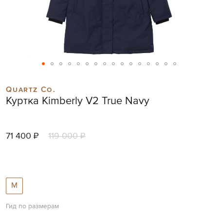
Skip
to
Quartz Co.
the
Куртка Kimberly V2 True Navy
beginning
of
the
images
71 400 ₽
119 000 ₽
gallery
M
Гид по размерам