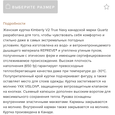
ВЫБЕРИТЕ РАЗМЕР
Подробности
Женская куртка Kimberly V2 True Navy канадской марки Quartz
разработана для того, чтобы чувствовать себя комфортно и
стильно даже в самых экстремальных погодных
условиях. Куртка изготовлена из водо- и ветронепроницаемого
дышащего материала REPREVE® и утеплена утиным пухом,
полученным с этических ферм и имеющим сертифицированное
отслеживаемое происхождение. Высокая плотность
наполнения (650 fp) гарантирует превосходные
теплосберегающие качества даже при температуре до -30°C.
Полуприталенный крой куртки подчеркивает фигуру, а также
оставляет место для слоев одежды. Куртка застегивается на
молнию YKK VISLON®, защищенную ветрозащитным клапаном
на кнопках. Съемный капюшон дополнен высоким воротом для
максимального сохранения тепла. Рукава оснащены
внутренними эластичными манжетами. Карманы закрываются
на молнию. Внутренний карман также закрывается на молнию.
Куртка произведена в Канаде.