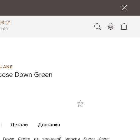
09-21
Моя к
0:00
Cane
oose Down Green
и
Детали
Доставка
e Down Green от японской маркии Sugar Cane