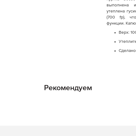
выполнена и
утеплена гус
(700 fp), ч
функции. Капю
Верх: 1
Утеплите
Сделано
Рекомендуем