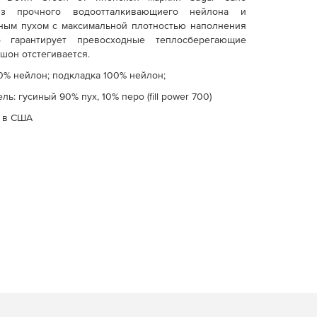
з прочного водоотталкивающиего нейлона и
иным пухом с максимальной плотностью наполнения
то гарантирует превосходные теплосберегающие
шон отстегивается.
00% нейлон; подкладка 100% нейлон;
ль: гусиный 90% пух, 10% перо (fill power 700)
 в США