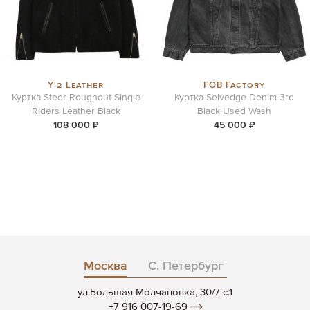
Y'2 Leather
FOB Factory
Куртка Steer Roughout Single
Куртка Selvedge Denim 3rd
Riders Leather Black
Black Used Wash
108 000 ₽
45 000 ₽
Москва
С. Петербург
ул.Большая Молчановка, 30/7 c.1
+7 916 007-19-69