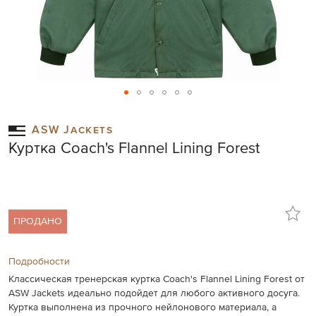
Skip
to
ASW Jackets
the
Куртка Coach's Flannel Lining Forest
beginning
of
the
images
gallery
ПРОДАНО
Подробности
Классическая тренерская куртка Coach's Flannel Lining Forest от
ASW Jackets идеально подойдет для любого активного досуга.
Куртка выполнена из прочного нейлонового материала, а