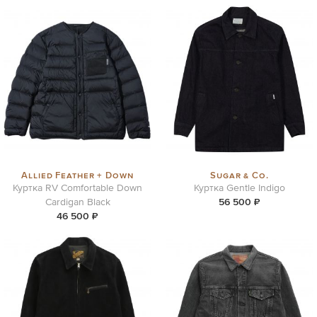
Allied Feather + Down
Sugar & Co.
Куртка RV Comfortable Down
Куртка Gentle Indigo
Cardigan Black
56 500 ₽
46 500 ₽