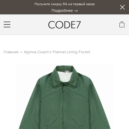
Получите скидку 5% на первый заказ
Подробнее
Мо
Главная
Куртка Coach's Flannel Lining Forest
Skip
to
the
end
of
the
images
gallery