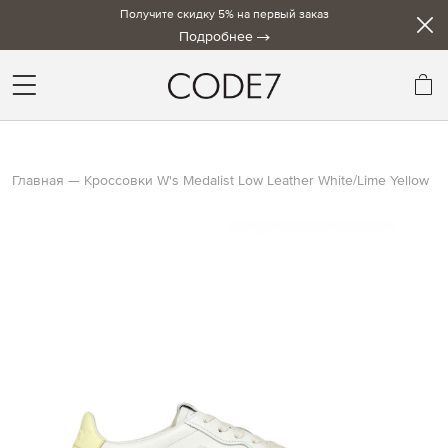
Получите скидку 5% на первый заказ
Подробнее
Мо
Главная
Кроссовки W's Medalist Low Leather White/Lime Yellow
Skip
to
the
end
of
the
images
gallery