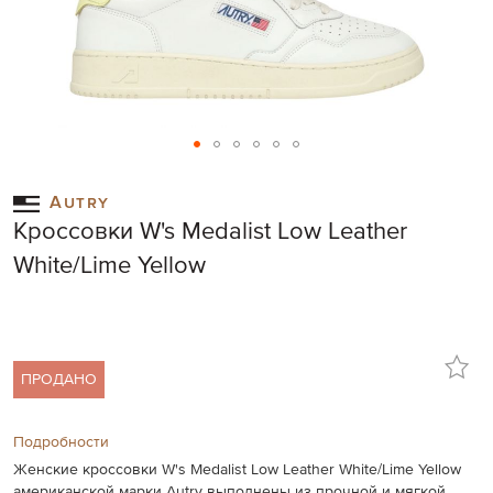
Skip
to
Autry
the
Кроссовки W's Medalist Low Leather
beginning
of
White/Lime Yellow
the
images
gallery
ПРОДАНО
Подробности
Женские кроссовки W's Medalist Low Leather White/Lime Yellow
американской марки Autry выполнены из прочной и мягкой