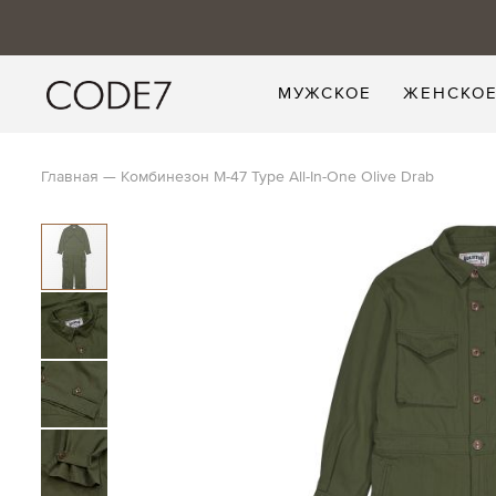
МУЖСКОЕ
ЖЕНСКО
Главная
Комбинезон M-47 Type All-In-One Olive Drab
Skip
to
the
end
of
the
images
gallery