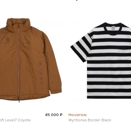
Houston
45 000 ₽
oft Level7 Coyote
Футболка Border Black