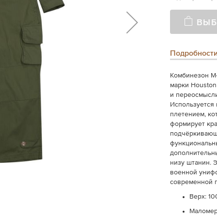
ВЫБ
Подробност
Комбинезон M-4
марки Houston
и переосмыслив
Используется 
плетением, ко
формирует кра
подчёркивающи
функциональн
дополнительн
низу штанин. 
военной унифо
современной 
Верх: 1
Маломер