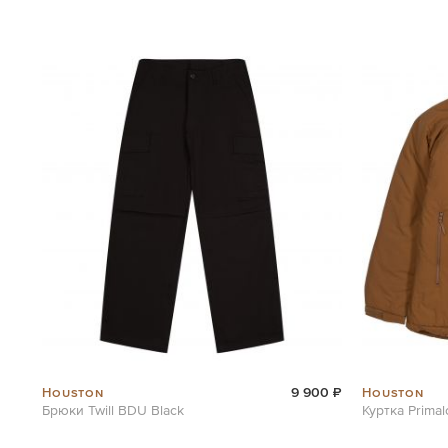
Houston
Houston
9 900 ₽
Брюки Twill BDU Black
Куртка Primal