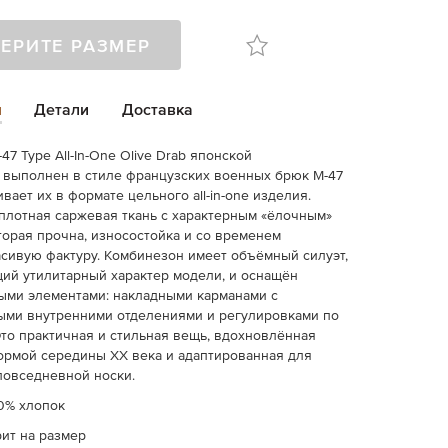
ЕРИТЕ РАЗМЕР
и
Детали
Доставка
7 Type All-In-One Olive Drab японской
 выполнен в стиле французских военных брюк М-47
ает их в формате цельного all-in-one изделия.
плотная саржевая ткань с характерным «ёлочным»
торая прочна, износостойка и со временем
сивую фактуру. Комбинезон имеет объёмный силуэт,
й утилитарный характер модели, и оснащён
ыми элементами: накладными карманами с
ыми внутренними отделениями и регулировками по
Это практичная и стильная вещь, вдохновлённая
рмой середины XX века и адаптированная для
повседневной носки.
00% хлопок
ит на размер