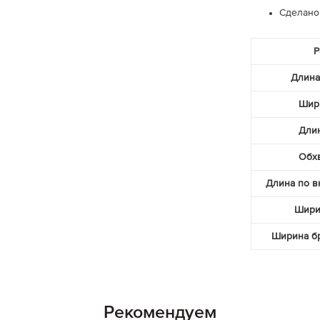
Сделано
Р
Длина
Шир
Длин
Обхв
Длина по в
Шири
Ширина бр
Рекомендуем