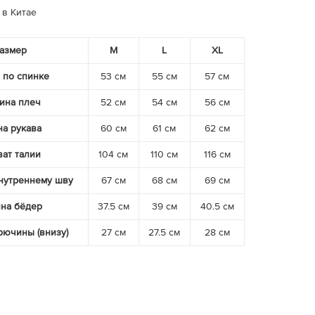
 в Китае
азмер
M
L
XL
 по спинке
53 см
55 см
57 см
ина плеч
52 см
54 см
56 см
а рукава
60 см
61 см
62 см
ат талии
104 см
110 см
116 см
нутреннему шву
67 см
68 см
69 см
на бёдер
37.5 см
39 см
40.5 см
ючины (внизу)
27 см
27.5 см
28 см