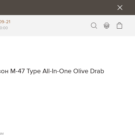
09-21
Моя к
0:00
н M-47 Type All-In-One Olive Drab
ам