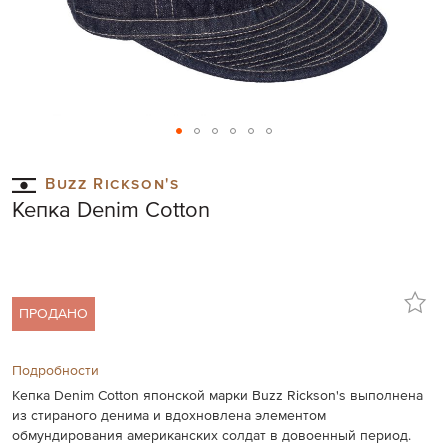
Skip
to
Buzz Rickson's
the
Кепка Denim Cotton
beginning
of
the
images
gallery
ПРОДАНО
Подробности
Кепка Denim Cotton японской марки Buzz Rickson's выполнена
из стираного денима и вдохновлена элементом
обмундирования американских солдат в довоенный период.