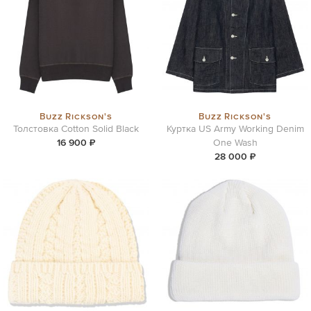
Buzz Rickson's
Buzz Rickson's
Толстовка Cotton Solid Black
Куртка US Army Working Denim
16 900 ₽
One Wash
28 000 ₽