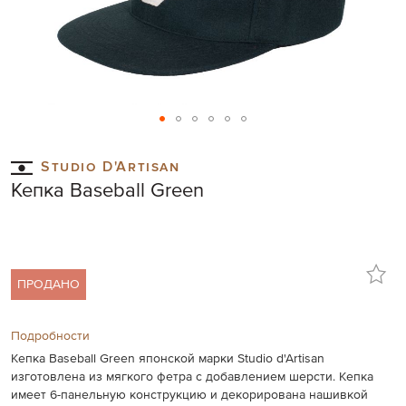
Skip
to
Studio D'Artisan
the
Кепка Baseball Green
beginning
of
the
images
gallery
ПРОДАНО
Подробности
Кепка Baseball Green японской марки Studio d'Artisan
изготовлена из мягкого фетра с добавлением шерсти. Кепка
имеет 6-панельную конструкцию и декорирована нашивкой