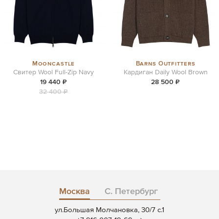
Mooncastle
Barns Outfitters
Свитер Wool Full-Zip Navy
Кардиган Daily Wool Brown
19 440 ₽
28 500 ₽
32 400 ₽
Москва
С. Петербург
ул.Большая Молчановка, 30/7 c.1