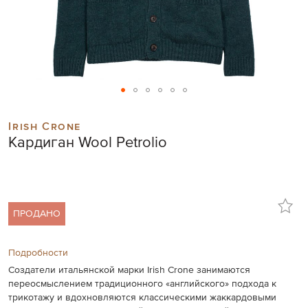
Skip
to
Irish Crone
the
Кардиган Wool Petrolio
beginning
of
the
images
gallery
ПРОДАНО
Подробности
Создатели итальянской марки Irish Crone занимаются
переосмыслением традиционного «английского» подхода к
трикотажу и вдохновляются классическими жаккардовыми