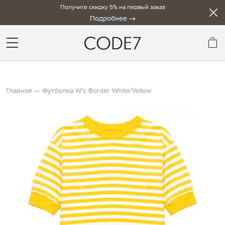
Получите скидку 5% на первый заказ
Подробнее
Мо
Главная
Футболка W's Border White/Yellow
Skip
to
the
end
of
the
images
gallery