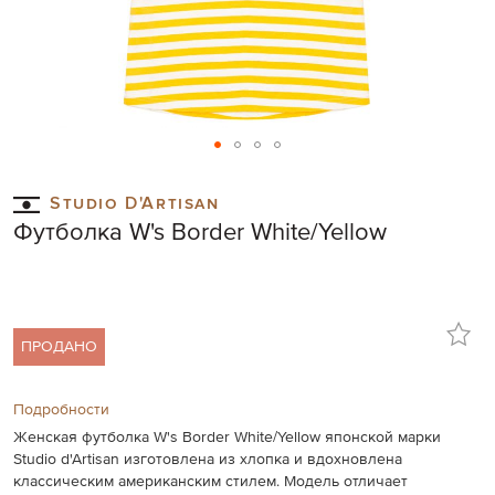
Skip
to
Studio D'Artisan
the
Футболка W's Border White/Yellow
beginning
of
the
images
gallery
ПРОДАНО
Подробности
Женская футболка W's Border White/Yellow японской марки
Studio d'Artisan изготовлена из хлопка и вдохновлена
классическим американским стилем. Модель отличает