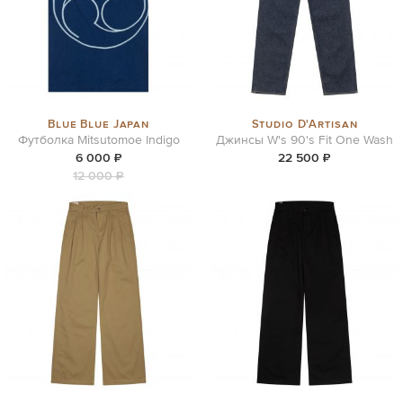
Blue Blue Japan
Studio D'Artisan
Футболка Mitsutomoe Indigo
Джинсы W's 90's Fit One Wash
6 000 ₽
22 500 ₽
12 000 ₽