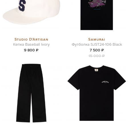
Studio D'Artisan
Samurai
Кепка Baseball Ivory
Футболка SJST24-106 Black
9 800 ₽
7 500 ₽
15 000 ₽