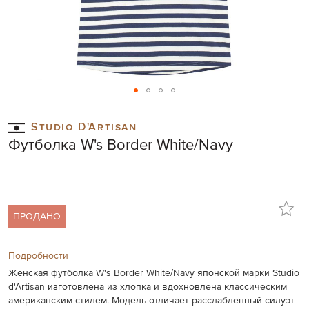
Skip
to
Studio D'Artisan
the
Футболка W's Border White/Navy
beginning
of
the
images
gallery
ПРОДАНО
Подробности
Женская футболка W's Border White/Navy японской марки Studio
d'Artisan изготовлена из хлопка и вдохновлена классическим
американским стилем. Модель отличает расслабленный силуэт