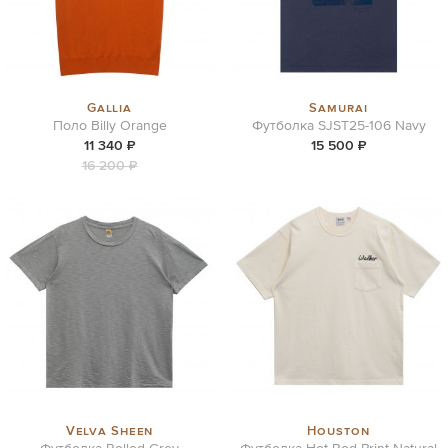
Gallia
Samurai
Поло Billy Orange
Футболка SJST25-106 Navy
11 340 ₽
15 500 ₽
16 200 ₽
Velva Sheen
Houston