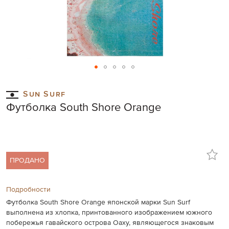
Skip
to
Sun Surf
the
Футболка South Shore Orange
beginning
of
the
images
gallery
ПРОДАНО
Подробности
Футболка South Shore Orange японской марки Sun Surf
выполнена из хлопка, принтованного изображением южного
побережья гавайского острова Оаху, являющегося знаковым