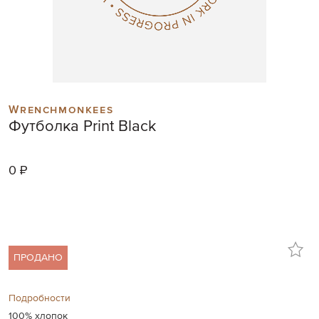
Skip
to
Wrenchmonkees
the
Футболка Print Black
beginning
of
the
0 ₽
images
gallery
ПРОДАНО
Подробности
100% хлопок