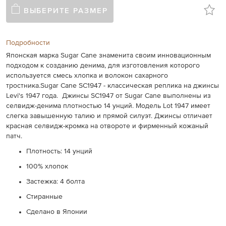
ВЫБЕРИТЕ РАЗМЕР
Подробности
Японская марка Sugar Cane знаменита своим инновационным
подходом к созданию денима, для изготовления которого
используется смесь хлопка и волокон сахарного
тростника.Sugar Cane SС1947 - классическая реплика на джинсы
Levi's 1947 года. Джинсы SC1947 от Sugar Cane выполнены из
селвидж-денима плотностью 14 унций. Модель Lot 1947 имеет
слегка завышенную талию и прямой силуэт. Джинсы отличает
красная селвидж-кромка на отвороте и фирменный кожаный
патч.
Плотность: 14 унций
100% хлопок
Застежка: 4 болта
Стиранные
Сделано в Японии