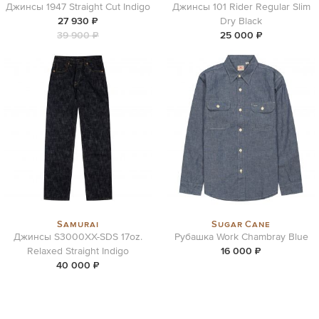
Джинсы 1947 Straight Cut Indigo
Джинсы 101 Rider Regular Slim
27 930 ₽
Dry Black
39 900 ₽
25 000 ₽
Samurai
Sugar Cane
Джинсы S3000XX-SDS 17oz.
Рубашка Work Chambray Blue
Relaxed Straight Indigo
16 000 ₽
40 000 ₽