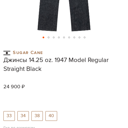
Skip
to
Sugar Cane
the
Джинсы 14.25 oz. 1947 Model Regular
beginning
of
Straight Black
the
images
gallery
24 900 ₽
33
34
38
40