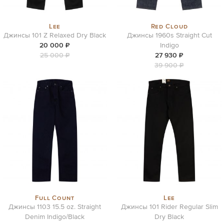
Lee
Red Cloud
Джинсы 101 Z Relaxed Dry Black
Джинсы 1960s Straight Cut
20 000 ₽
Indigo
25 000 ₽
27 930 ₽
39 900 ₽
Full Count
Lee
Джинсы 1103 15.5 oz. Straight
Джинсы 101 Rider Regular Slim
Denim Indigo/Black
Dry Black