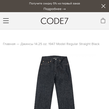
Получите скидку 5% на первый заказ
Подробнее
Мо
Главная
Джинсы 14.25 oz. 1947 Model Regular Straight Black
Skip
to
the
end
of
the
images
gallery