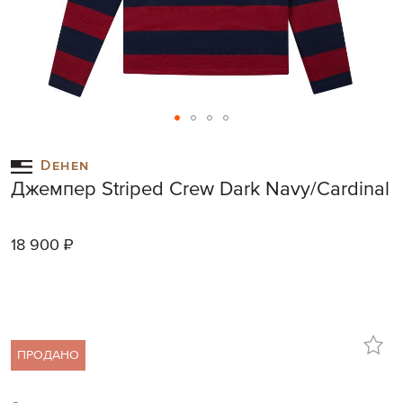
Skip
to
Dehen
the
Джемпер Striped Crew Dark Navy/Cardinal
beginning
of
the
18 900 ₽
images
gallery
ПРОДАНО