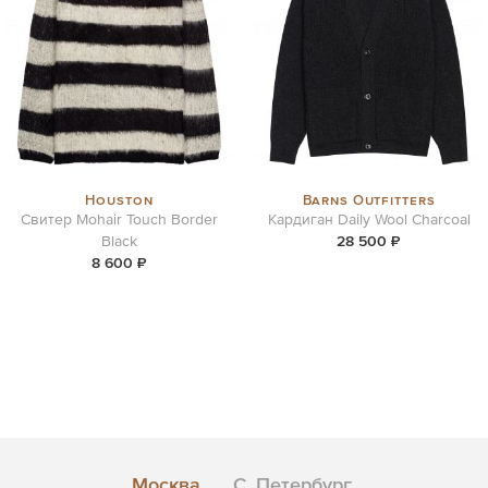
Houston
Barns Outfitters
Свитер Mohair Touch Border
Кардиган Daily Wool Charcoal
Black
28 500 ₽
8 600 ₽
Москва
С. Петербург