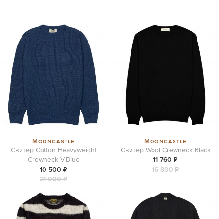
Mooncastle
Mooncastle
Свитер Cotton Heavyweight
Свитер Wool Crewneck Black
Crewneck V-Blue
11 760 ₽
10 500 ₽
16 800 ₽
21 000 ₽