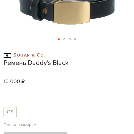
Skip
to
Sugar & Co.
the
Ремень Daddy's Black
beginning
of
the
16 000 ₽
images
gallery
OS
Гид по размерам