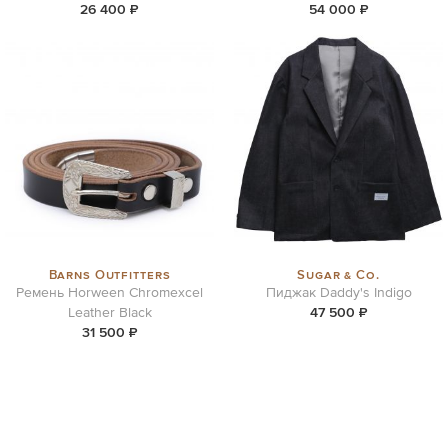
26 400 ₽
54 000 ₽
Barns Outfitters
Sugar & Co.
Ремень Horween Chromexcel
Пиджак Daddy's Indigo
Leather Black
47 500 ₽
31 500 ₽