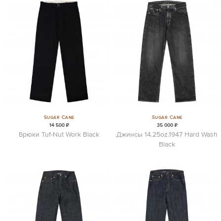
Sugar Cane
Sugar Cane
14 500 ₽
35 000 ₽
Брюки Tuf-Nut Work Black
Джинсы 14.25oz.1947 Hard Wash
Black