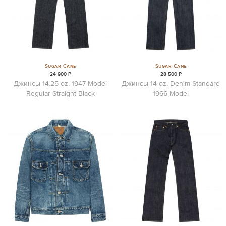
Sugar Cane
Sugar Cane
24 900 ₽
28 500 ₽
Джинсы 14.25 oz. 1947 Model
Джинсы 14 oz. Denim Standard
Regular Straight Black
1966 Model