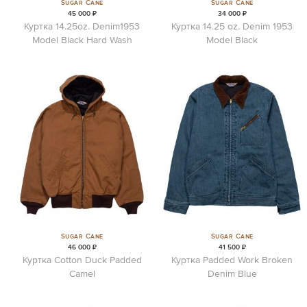
Sugar Cane
Sugar Cane
45 000 ₽
34 000 ₽
Куртка 14.25oz. Denim1953
Куртка 14.25 oz. Denim 1953
Model Black Hard Wash
Model Black
Sugar Cane
Sugar Cane
46 000 ₽
41 500 ₽
Куртка Cotton Duck Padded
Куртка Padded Work Broken
Camel
Denim Blue