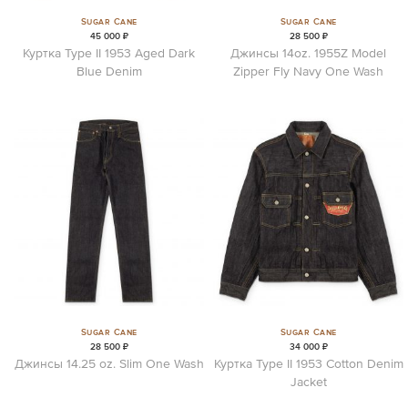
Sugar Cane
Sugar Cane
45 000 ₽
28 500 ₽
Куртка Type II 1953 Aged Dark
Джинсы 14oz. 1955Z Model
Blue Denim
Zipper Fly Navy One Wash
Sugar Cane
Sugar Cane
28 500 ₽
34 000 ₽
Джинсы 14.25 oz. Slim One Wash
Куртка Type II 1953 Cotton Denim
Jacket