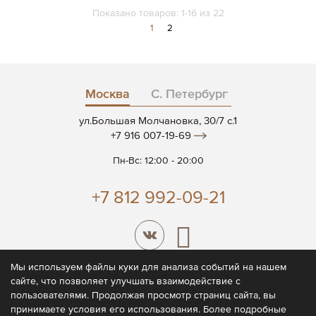
Показано товаров:
1
-
16
из
22
Страница
Вы
Страница
1
2
сейчас
читаете
страницу
Москва
С. Петербург
ул.Большая Молчановка, 30/7 c.1
+7 916 007-19-69
Пн-Вс: 12:00 - 20:00
+7 812 992-09-21
Мы используем файлы куки для анализа событий на нашем
сайте, что позволяет улучшать взаимодействие с
© 2026 CODE7®
пользователями. Продолжая просмотр страниц сайта, вы
принимаете условия его использования. Более подробные
Политика конфиденциальности