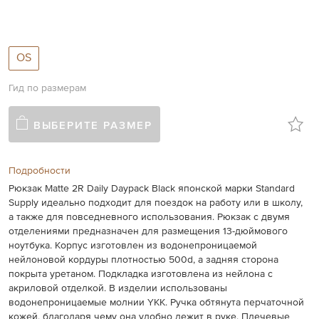
gallery
OS
Гид по размерам
ВЫБЕРИТЕ РАЗМЕР
Подробности
Рюкзак Matte 2R Daily Daypack Black японской марки Standard
Supply идеально подходит
для
поездок
на
работу
или
в
школу
,
а
также
для
повседневного
использования
.
Рюкзак с двумя
отделениями предназначен для размещения 13-дюймового
ноутбука. Корпус изготовлен из водонепроницаемой
нейлоновой кордуры плотностью 500d, а задняя сторона
покрыта уретаном. Подкладка изготовлена из нейлона с
акриловой отделкой. В изделии использованы
водонепроницаемые молнии YKK. Ручка обтянута перчаточной
кожей, благодаря чему она удобно лежит в руке. Плечевые