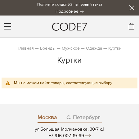
Получите скидку 5% на первый заказ
Подробнее
Мо
Главная
Бренды
Мужское
Одежда
Куртки
Куртки
Мы не можем найти товары, соответствующие выбору.
Москва
С. Петербург
ул.Большая Молчановка, 30/7 c.1
+7 916 007-19-69