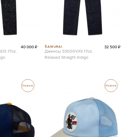
Samurai
40 000 ₽
32 500 ₽
DS 17oz.
Джинсы S3000VXII 17oz.
igo
Relaxed Straight Indigo
Новое
Новое