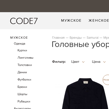
МУЖСКОЕ
ЖЕНСКО
Главная
Бренды
Samurai
Му
МУЖСКОЕ
Головные убо
Одежда
Куртки
Лонгсливы
Фильтр:
Толстовки
Деним
Футболки
Нов
Брюки
Шорты
Рубашки
Аксессуары