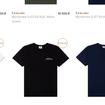
Samurai
Samurai
00 ₽
10 500 ₽
Футболка SJST25-102L Moss
Футболка SJST25-1
Green
ое
Новое