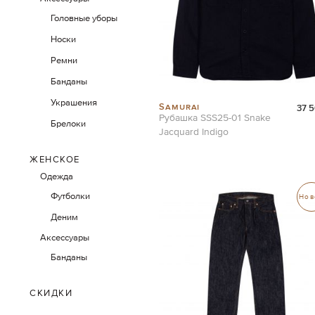
Головные уборы
Носки
Ремни
Банданы
Украшения
Samurai
37 
Рубашка SSS25-01 Snake
Брелоки
Jacquard Indigo
ЖЕНСКОЕ
Одежда
Футболки
Нов
Деним
Аксессуары
Банданы
СКИДКИ