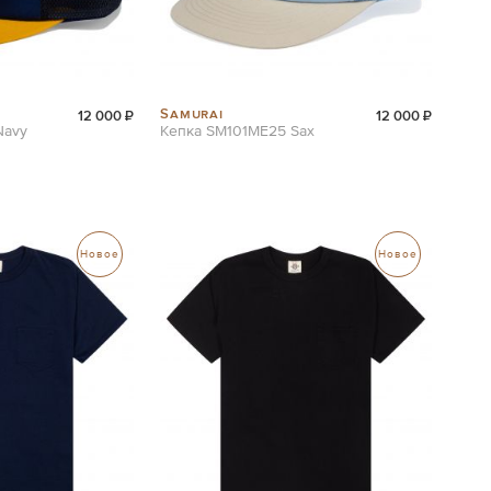
Samurai
12 000 ₽
12 000 ₽
Navy
Кепка SM101ME25 Sax
Новое
Новое