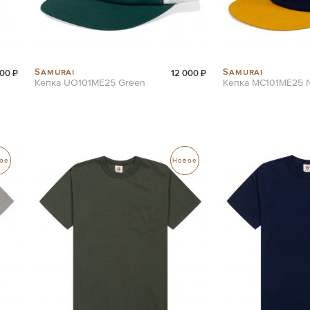
Samurai
Samurai
00 ₽
12 000 ₽
Кепка UO101ME25 Green
Кепка MC101ME25 
ое
Новое