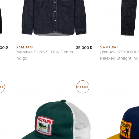
Samurai
Samurai
500 ₽
35 000 ₽
Рубашка SJWS-SC01W Denim
Джинсы S3000XX-S
Indigo
Relaxed Straight Ind
ое
Новое