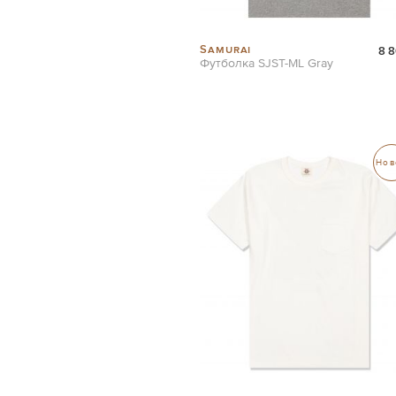
Samurai
8 8
Футболка SJST-ML Gray
Нов