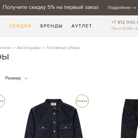
Получите скидку 5% на первый заказ
Подробнее
+7 812 992-
Е
СКИДКИ
БРЕНДЫ
АУТЛЕТ
Пн-пт 12:00—2
жское
Аксессуары
Головные уборы
ры
ое
Новое