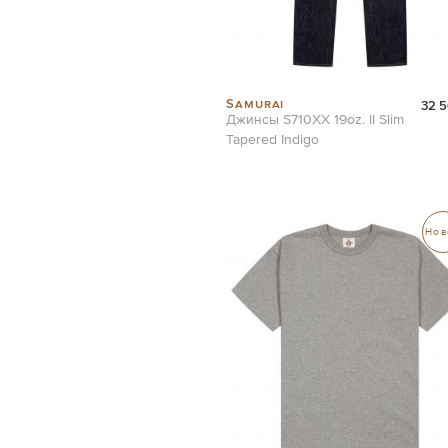
Samurai
32 5
Джинсы S710XX 19oz. II Slim
Tapered Indigo
Нов