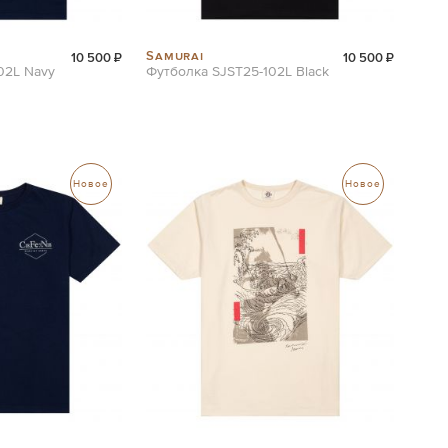
Samurai
10 500 ₽
10 500 ₽
02L Navy
Футболка SJST25-102L Black
Новое
Новое