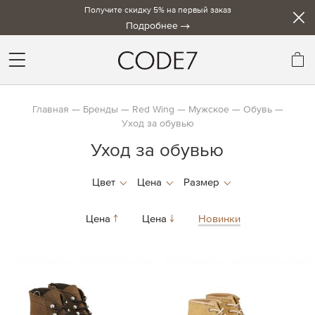
Получите скидку 5% на первый заказ
Подробнее
Мо
Главная
Бренды
Red Wing
Мужское
Обувь
Уход за обувью
Уход за обувью
Цена
Цена
Новинки