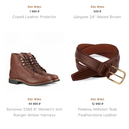
Red Wing
Red Wing
1 990 ₽
500 ₽
Спрей Leather Protector
Шнурки 24" Waxed Brown
Red Wing
Red Wing
44 990 ₽
12 990 ₽
Ботинки 3365 6" Women's Iron
Ремень Williston Teak
Ranger Amber Harness
Featherstone Leather