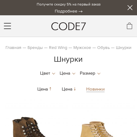
Получите скидку 5% на первый заказ
Подробнее
Мо
Главная
Бренды
Red Wing
Мужское
Обувь
Шнурки
Шнурки
Цена
Цена
Новинки