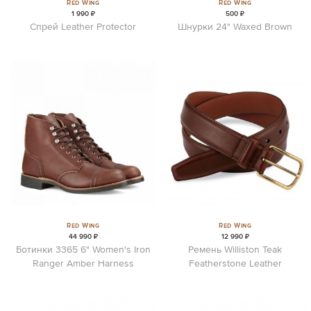
Red Wing
Red Wing
1 990 ₽
500 ₽
Спрей Leather Protector
Шнурки 24" Waxed Brown
Red Wing
Red Wing
44 990 ₽
12 990 ₽
Ботинки 3365 6" Women's Iron
Ремень Williston Teak
Ranger Amber Harness
Featherstone Leather