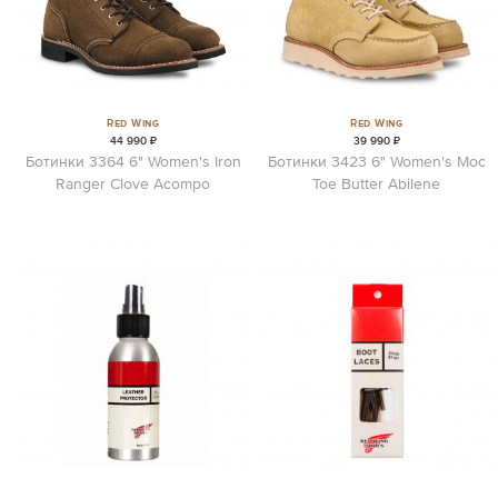
Red Wing
Red Wing
44 990 ₽
39 990 ₽
Ботинки 3364 6" Women's Iron
Ботинки 3423 6" Women's Moc
Ranger Clove Acompo
Toe Butter Abilene