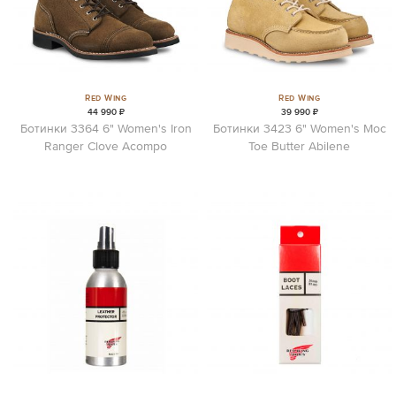
Red Wing
Red Wing
44 990 ₽
39 990 ₽
Ботинки 3364 6" Women's Iron
Ботинки 3423 6" Women's Moc
Ranger Clove Acompo
Toe Butter Abilene