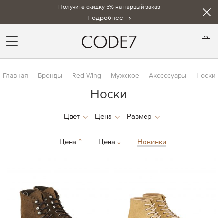
Получите скидку 5% на первый заказ
Подробнее
Мо
Главная
Бренды
Red Wing
Мужское
Аксессуары
Носки
Носки
Цена
Цена
Новинки