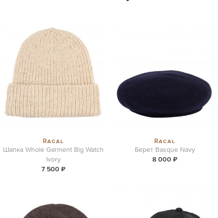
Racal
Racal
Шапка Whole Garment Big Watch
Берет Basque Navy
Ivory
8 000 ₽
7 500 ₽