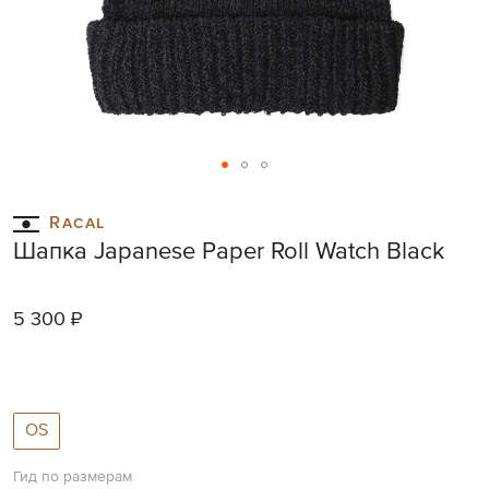
Skip
to
Racal
the
Шапка Japanese Paper Roll Watch Black
beginning
of
the
5 300 ₽
images
gallery
OS
Гид по размерам