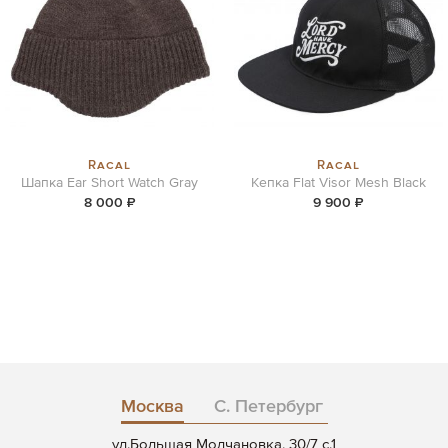
Racal
Racal
Шапка Ear Short Watch Gray
Кепка Flat Visor Mesh Black
8 000 ₽
9 900 ₽
Москва
С. Петербург
ул.Большая Молчановка, 30/7 c.1