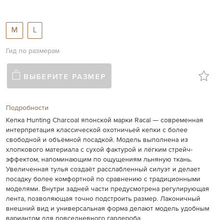
M
L
Гид по размерам
ВЫБЕРИТЕ РАЗМЕР
Подробности
Кепка Hunting Charcoal японской марки Racal — современная
интерпретация классической охотничьей кепки с более
свободной и объёмной посадкой. Модель выполнена из
хлопкового материала с сухой фактурой и лёгким стрейч-
эффектом, напоминающим по ощущениям льняную ткань.
Увеличенная тулья создаёт расслабленный силуэт и делает
посадку более комфортной по сравнению с традиционными
моделями. Внутри задней части предусмотрена регулирующая
лента, позволяющая точно подстроить размер. Лаконичный
внешний вид и универсальная форма делают модель удобным
вариантом для повседневного гардероба.