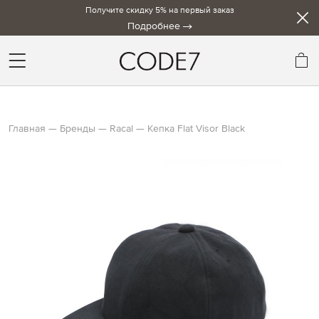
Получите скидку 5% на первый заказ
Подробнее
Мо
Главная
Бренды
Racal
Кепка Flat Visor Black
Skip
to
the
end
of
the
images
gallery