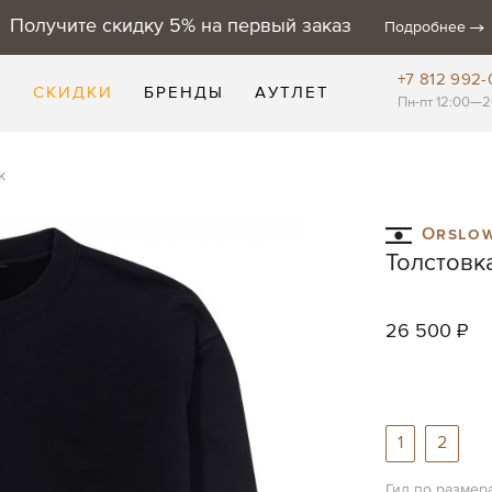
Получите скидку 5% на первый заказ
Подробнее
+7 812 992-
Е
СКИДКИ
БРЕНДЫ
АУТЛЕТ
Пн-пт 12:00—2
k
Orslo
Толстовка
26 500 ₽
1
2
Гид по размер