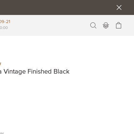
09-21
Моя к
0:00
w
 Vintage Finished Black
ам