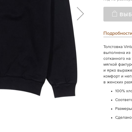
ВЫБ
Подробност
Толстовка Vint
выполнена
из
сотканного
на
мягкой
фактур
и
ярко
выраже
комфорт
и
неп
в женских раз
100% хл
Соответ
Размеры:
Сделано