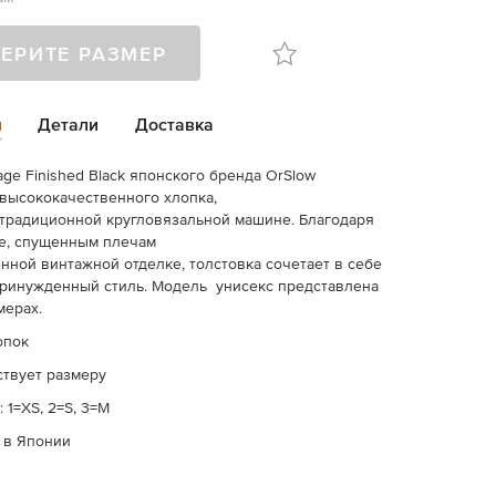
ЕРИТЕ РАЗМЕР
и
Детали
Доставка
age Finished Black японского бренда OrSlow
высококачественного
хлопка
,
традиционной
кругловязальной
машине.
Благодаря
е
,
спущенным
плечам
нной
винтажной
отделке
,
толстовка
сочетает
в себе
ринужденный
стиль. Модель унисекс представлена
мерах.
опок
ствует размеру
 1=XS, 2=S, 3=M
 в Японии