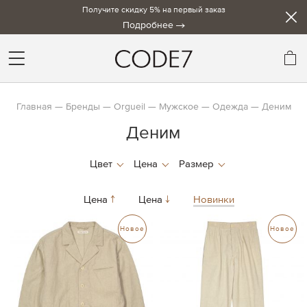
Получите скидку 5% на первый заказ
Подробнее
Мо
Главная
Бренды
Orgueil
Мужское
Одежда
Деним
Деним
Цена
Цена
Новинки
Новое
Новое