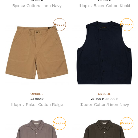
Брюки Cotton/Linen Navy
Шорты Baker Cotton Khaki
Новое
Скидка
Orgueil
Orgueil
23 900 ₽
23 400 ₽
39 000 ₽
Шорты Baker Cotton Beige
Жилет Cotton/Linen Navy
Скидка
Скидка