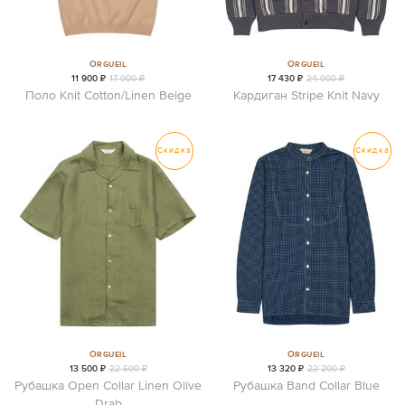
Orgueil
Orgueil
11 900 ₽
17 000 ₽
17 430 ₽
24 900 ₽
Поло Knit Cotton/Linen Beige
Кардиган Stripe Knit Navy
Скидка
Скидка
Orgueil
Orgueil
13 500 ₽
22 500 ₽
13 320 ₽
22 200 ₽
Рубашка Open Collar Linen Olive
Рубашка Band Collar Blue
Drab