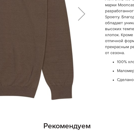
марки Mooncast
разработанног
Spoerry. Благ
обладает уник
высоких темпе
хлопок. Кроме
отличной форм
прекрасным р
от сезона.
100% хл
Маломер
Сделано
Рекомендуем