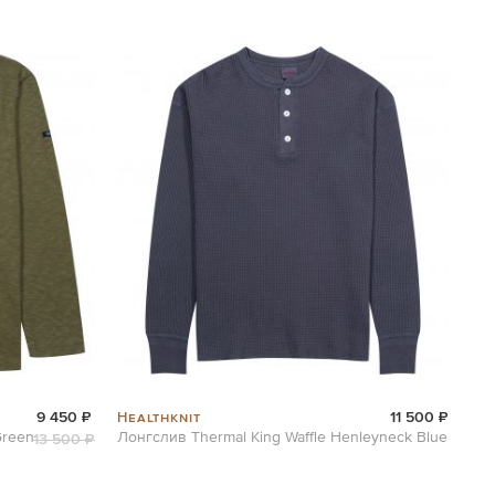
Healthknit
9 450 ₽
11 500 ₽
Green
Лонгслив Thermal King Waffle Henleyneck Blue
13 500 ₽