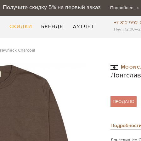
Получите скидку 5% на первый заказ
Подробнее
+7 812 992-
Е
СКИДКИ
БРЕНДЫ
АУТЛЕТ
Пн-пт 12:00—2
Crewneck Charcoal
Moonc
Лонгслив 
ПРОДАНО
Подробност
Лонгслив Ice 