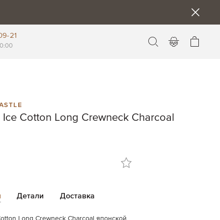
09-21
Моя к
0:00
astle
Ice Cotton Long Crewneck Charcoal
и
Детали
Доставка
Cotton Long Crewneck Charcoal японской