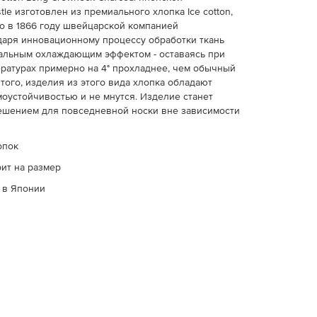
le изготовлен из премиального хлопка Ice cotton,
о в 1866 году швейцарской компанией
одаря инновационному процессу обработки ткань
альным охлаждающим эффектом - оставаясь при
ратурах примерно на 4° прохладнее, чем обычный
 того, изделия из этого вида хлопка обладают
оустойчивостью и не мнутся. Изделие станет
ешением для повседневной носки вне зависимости
опок
ит на размер
 в Японии