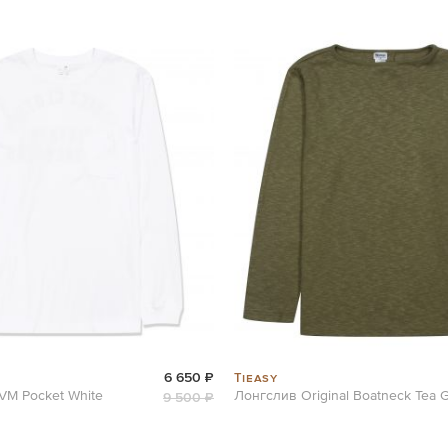
Tieasy
6 650 ₽
VM Pocket White
Лонгслив Original Boatneck Tea 
9 500 ₽