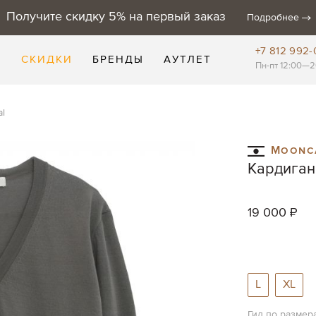
Получите скидку 5% на первый заказ
Подробнее
+7 812 992-
Е
СКИДКИ
БРЕНДЫ
АУТЛЕТ
Пн-пт 12:00—2
al
Moonc
Кардиган 
19 000 ₽
L
XL
Гид по размер