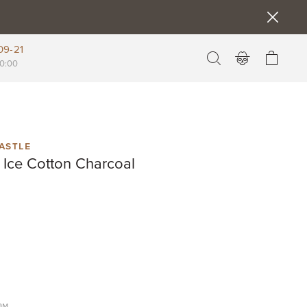
09-21
Моя к
0:00
astle
Ice Cotton Charcoal
ам