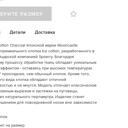
ЕРИТЕ РАЗМЕР
и
Детали
Доставка
otton Charcoal японской марки Mooncastle
премиального хлопка Ice cotton, разработанного в
йцарской компанией Spoerry. Благодаря
у процессу обработки ткань обладает уникальным
ффектом - оставаясь при высоких температурах
° прохладнее, чем обычный хлопок. Кроме того,
ого вида хлопка обладают отличной
остью и не мнутся. Модель отличает классическая
бразным вырезом и застежка на пуговицы,
з натурального перламутра. Изделие станет
ешением для повседневной носки вне зависимости
опок
ит на размер