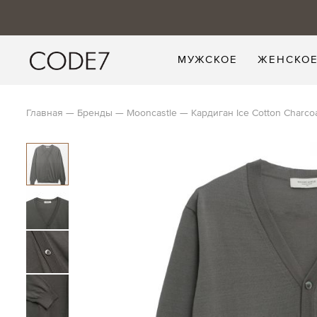
МУЖСКОЕ
ЖЕНСКО
Главная
Бренды
Mooncastle
Кардиган Ice Cotton Charco
Skip
to
the
end
of
the
images
gallery