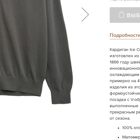
ВЫБ
Подробност
Кардиган Ice C
изготовлен из 
1866 году шве
инновационном
охлаждающим э
примерно на 4
изделия из эт
формоустойчив
посадка с V-о
выполненные и
прекрасным р
от сезона.
100% хл
Маломер