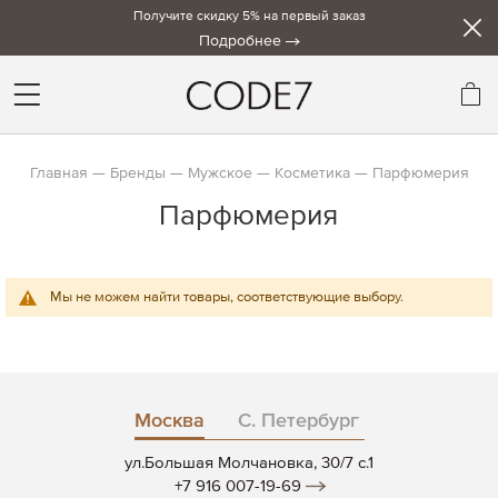
Получите скидку 5% на первый заказ
Подробнее
Мо
Главная
Бренды
Мужское
Косметика
Парфюмерия
Парфюмерия
Мы не можем найти товары, соответствующие выбору.
Москва
С. Петербург
ул.Большая Молчановка, 30/7 c.1
+7 916 007-19-69