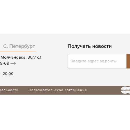
С. Петербург
Получать новости
Подписаться
Молчановка, 30/7 c.1
на
19-69
нашу
рассылку:
 - 20:00
иальности
Пользовательское соглашение