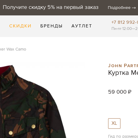
Получите скидку 5% на первый заказ
Подробнее
+7 812 992-
Е
СКИДКИ
БРЕНДЫ
АУТЛЕТ
Пн-пт 12:00—2
iker Wax Camo
John Part
Куртка M
59 000 ₽
XL
Гид по размер