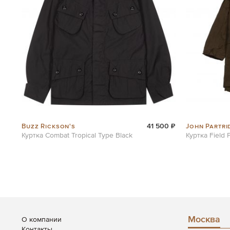
Buzz Rickson's
John Partri
41 500 ₽
Куртка Combat Tropical Type Black
Куртка Field 
Москва
О компании
Контакты