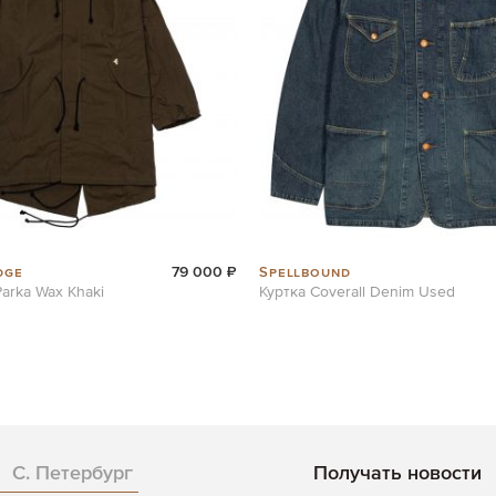
dge
Spellbound
79 000 ₽
Parka Wax Khaki
Куртка Coverall Denim Used
С. Петербург
Получать новости