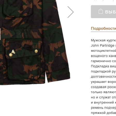
ВЫБ
Подробност
Мужская куртк
John Partridg
мотоциклетной
вощеного канв
гармонично со
Подкладка виш
подкладкой ру
долговечност
украшает воро
создавая роск
только являю
но и служат о
и внутренний 
ремень подчер
пряжкой добав