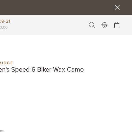
09-21
Моя к
0:00
ridge
en's Speed 6 Biker Wax Camo
ам