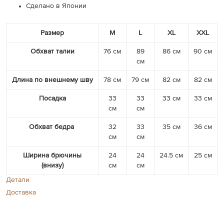
Сделано в Японии
Размер
M
L
XL
XXL
Обхват талии
76 см
89
86 см
90 см
см
Длина по внешнему шву
78 см
79 см
82 см
82 см
Посадка
33
33
33 см
33 см
см
см
Обхват бедра
32
33
35 см
36 см
см
см
Ширина брючины
24
24
24.5 см
25 см
(внизу)
см
см
Детали
Доставка