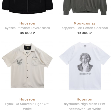
Houston
Mooncastle
Куртка Primaloft Level7 Black
Кардиган Ice Cotton Charcoal
45 000 ₽
19 000 ₽
Houston
Houston
Рубашка Souvenir Tiger Off-
Футболка High Mesh Print
White
Beethoven Off-White