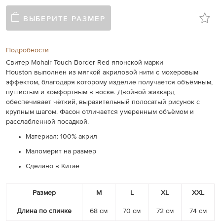
ВЫБЕРИТЕ РАЗМЕР
Подробности
Свитер Mohair Touch Border Red японской марки
Houston выполнен из мягкой акриловой нити с мохеровым
эффектом, благодаря которому изделие получается объёмным,
пушистым и комфортным в носке. Двойной жаккард
обеспечивает чёткий, выразительный полосатый рисунок с
крупным шагом. Фасон отличается умеренным объёмом и
расслабленной посадкой.
Материал: 100% акрил
Маломерит на размер
Сделано в Китае
Размер
M
L
XL
XXL
Длина по спинке
68 см
70 см
72 см
74 см