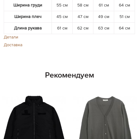
Ширина груди
55 см
58 см
61 см
64 см
Ширина плеч
45 см
47 см
49 см
51 см
Длина рукава
61 см
62 см
63 см
64 см
Детали
Доставка
Рекомендуем