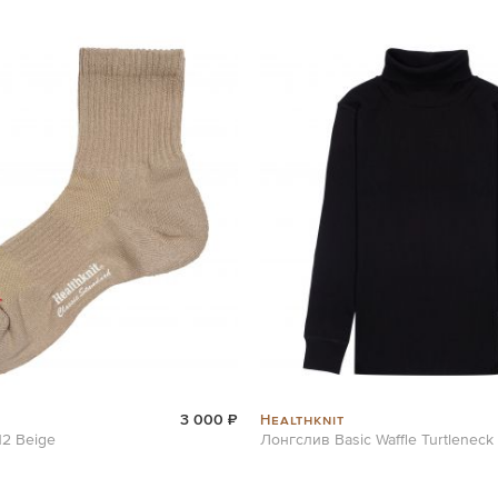
Healthknit
3 000 ₽
12 Beige
Лонгслив Basic Waffle Turtleneck