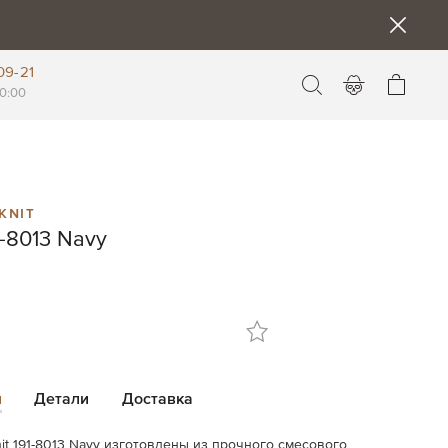
09-21
Моя к
0:00
knit
-8013 Navy
и
Детали
Доставка
nit 191-8013 Navy изготовлены из прочного смесового