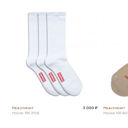
the
images
gallery
Healthknit
Healthknit
3 000 ₽
Носки 191-3106
Носки 191-80