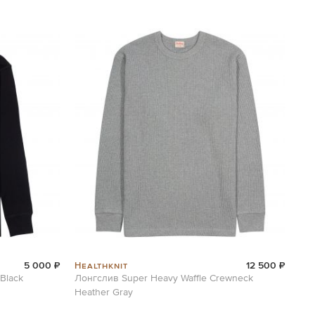
Healthknit
5 000 ₽
12 500 ₽
 Black
Лонгслив Super Heavy Waffle Crewneck
Heather Gray