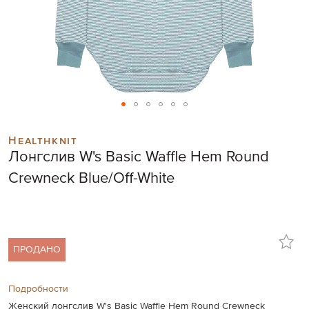
Skip
to
Healthknit
the
Лонгслив W's Basic Waffle Hem Round
beginning
of
Crewneck Blue/Off-White
the
images
gallery
ПРОДАНО
Подробности
Женский лонгслив W's Basic Waffle Hem Round Crewneck