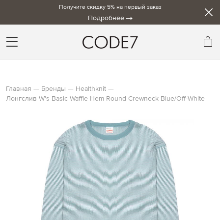
Получите скидку 5% на первый заказ
Подробнее
Мо
Главная
Бренды
Healthknit
Лонгслив W's Basic Waffle Hem Round Crewneck Blue/Off-White
Skip
to
the
end
of
the
images
gallery