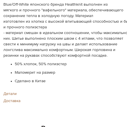
Blue/Off-White японского бренда Healthknit выполнен из
мягкого и прочного "вафельного" материала, обеспечивающего
сохранение тепла в холодную погоду. Материал
изготовлен
из
хлопка
с
высокой
впитывающей
способностью
и
б
и
прочного
полиэстера
-
материал
смешан
в
идеальном
соотношении
,
чтобы
максимальн
них
.
Шитье
выполнено
плоским
швом
с
4
иглами
, что позволяет
свести
к
минимуму
нагрузку
на швы и делает использование
лонгслива максимально комфортным
.
Широкая горловина и
резинки на рукавах способствуют комфортной посадке.
50% хлопок, 50% полиэстер
Маломерит на размер
Сделано в Китае
Детали
Доставка