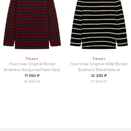
Tieasy
Tieasy
Лонгслив Original Border
Лонгслив Original Wide Border
Boatneck Burgundy/Fade Navy
Boatneck Black/Natural
11 550 ₽
12 250 ₽
16 500 ₽
17 500 ₽