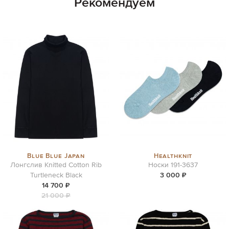
Рекомендуем
Blue Blue Japan
Healthknit
Лонгслив Knitted Cotton Rib
Носки 191-3637
Turtleneck Black
3 000 ₽
14 700 ₽
21 000 ₽