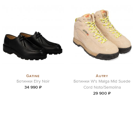
Gatine
Autry
Ботинки Elry Noir
Ботинки W's Malga Mid Suede
34 990 ₽
Cord Noto/Semolina
29 900 ₽